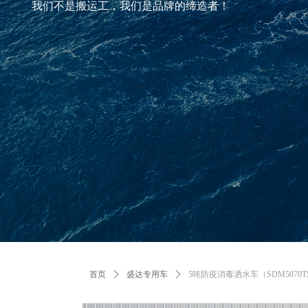
我们不是搬运工，我们是品牌的缔造者！
首页
ꄲ
盛达专用车
ꄲ
5吨防疫消毒洒水车（SDM5070T