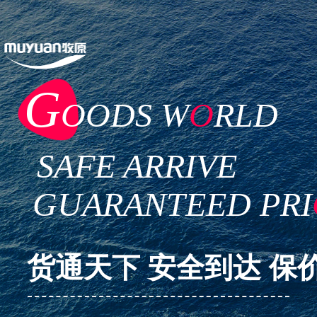
G
OODS W
O
RLD
SAFE ARRIVE
GUARANTEED PRI
货通天下 安全到达 保